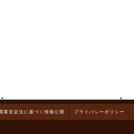
高給与求人特集
問診業務の求人特集
職業安定法に基づく情報公開
プライバシーポリシー