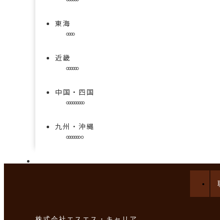
東海
近畿
中国・四国
九州・沖縄
手技を学べる求人特集
株式会社エスエス・キャリア