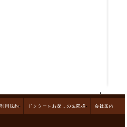
再生医療求人特集
利用規約
ドクターをお探しの医院様
会社案内