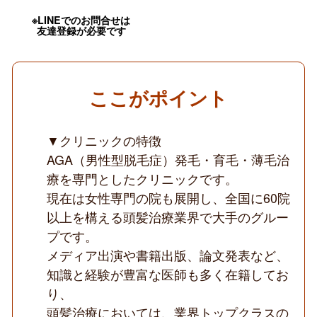
OK
／
※LINEでのお問合せは
問
友達登録が必要です
診
メ
イ
ン
／
ここがポイント
未
経
験・
転
▼クリニックの特徴
科
AGA（男性型脱毛症）発毛・育毛・薄毛治
歓
迎
療を専門としたクリニックです。
／
頭
現在は女性専門の院も展開し、全国に60院
髪
以上を構える頭髪治療業界で大手のグルー
治
療
プです。
専
メディア出演や書籍出版、論文発表など、
門
CL
知識と経験が豊富な医師も多く在籍してお
／
経
り、
営
頭髪治療においては、業界トップクラスの
母