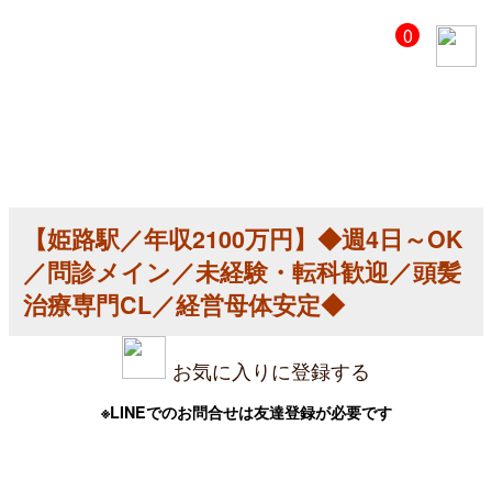
【美
0
容
ク
リ
ニ
ッ
ク
医
師
求
人】
【姫路駅／年収2100万円】◆週4日～OK
【姫
路
／問診メイン／未経験・転科歓迎／頭髪
駅
／
治療専門CL／経営母体安定◆
年
収
2100
お気に入りに登録する
万
円】
◆
※LINEでのお問合せは友達登録が必要です
週
4
日
～