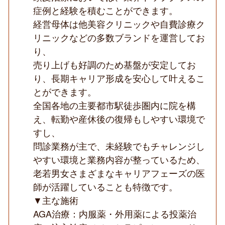
体
症例と経験を積むことができます。
安
経営母体は他美容クリニックや自費診療ク
定
◆
リニックなどの多数ブランドを運営してお
り、
売り上げも好調のため基盤が安定してお
り、長期キャリア形成を安心して叶えるこ
とができます。
全国各地の主要都市駅徒歩圏内に院を構
え、転勤や産休後の復帰もしやすい環境で
すし、
問診業務が主で、未経験でもチャレンジし
やすい環境と業務内容が整っているため、
老若男女さまざまなキャリアフェーズの医
師が活躍していることも特徴です。
▼主な施術
AGA治療：内服薬・外用薬による投薬治