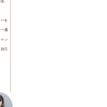
除去、
ャーを
は一通
チャン
、自己