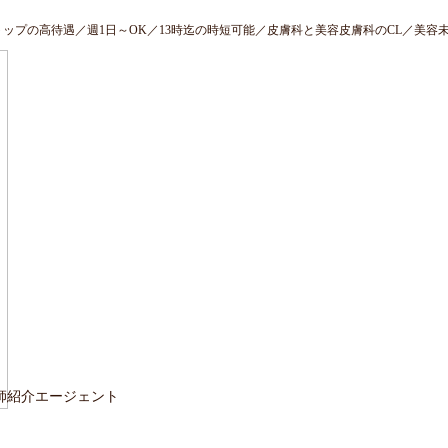
トップの高待遇／週1日～OK／13時迄の時短可能／皮膚科と美容皮膚科のCL／美容
師紹介エージェント