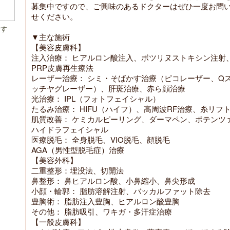
募集中ですので、ご興味のあるドクターはぜひ一度お問
せください。
です
▼主な施術
【美容皮膚科】
注入治療： ヒアルロン酸注入、ボツリヌストキシン注射
PRP皮膚再生療法
レーザー治療： シミ・そばかす治療（ピコレーザー、Q
ッチヤグレーザー）、肝斑治療、赤ら顔治療
光治療： IPL（フォトフェイシャル）
たるみ治療： HIFU（ハイフ）、高周波RF治療、糸リフ
肌質改善： ケミカルピーリング、ダーマペン、ポテンツ
ハイドラフェイシャル
医療脱毛： 全身脱毛、VIO脱毛、顔脱毛
AGA（男性型脱毛症）治療
【美容外科】
二重整形：埋没法、切開法
鼻整形： 鼻ヒアルロン酸、小鼻縮小、鼻尖形成
小顔・輪郭： 脂肪溶解注射、バッカルファット除去
豊胸術： 脂肪注入豊胸、ヒアルロン酸豊胸
その他： 脂肪吸引、ワキガ・多汗症治療
【一般皮膚科】