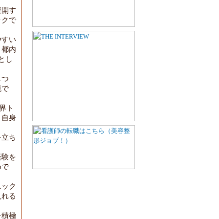
展開す
ックで
やすい
、都内
とし
しつ
境で
業界ト
、自身
を立ち
、
経験を
めで
ニック
入れる
を積極