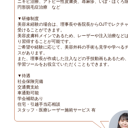
ニキビ治療、アトピー性皮膚炎、蕁麻疹、いぼ・ほくろ
円形脱毛症治療 など
▼研修制度
美容未経験の場合は、理事長や各院長からOJTでレクチ
受けることができます。
美容皮膚科メインであるため、レーザーや注入治療など
り習得することが可能です。
ご希望や経験に応じて、美容外科の手術も見学や学べる
スがあります。
また、理事長が作成した注入などの手技動画もあるため
学習ツールをお役立ていただくこともできます。
▼待遇
社会保険完備
交通費支給
車通勤可能
学会補助あり
住宅・引越手当応相談
スタッフ・医療レーザー施術サービス 有