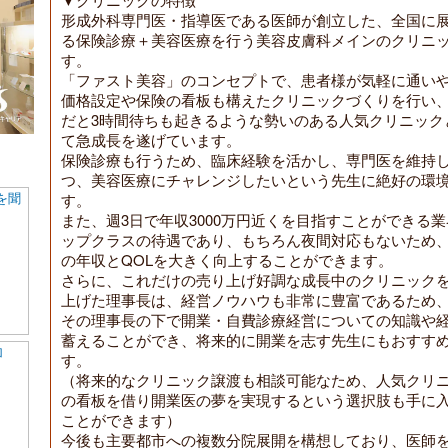
形成外科専門医・指導医である医師が創立した、全国に
る保険診療＋美容医療を行う美容皮膚科メインのクリニ
す。
「ファスト美容」のコンセプトで、患者様が気軽に通い
価格設定や保険の看板も構えたクリニックづくりを行い
だと3時間待ちも起きるような勢いのある人気クリニック
て急成長を遂げています。
保険診療も行うため、臨床経験を活かし、専門医を維持
つ、美容医療にチャレンジしたいという先生に絶好の環
す。
また、週3日で年収3000万円近くを目指すことができる
ップクラスの待遇であり、もちろん夜間対応もないため
の年収とQOLを大きく向上することができます。
さらに、これだけの売り上げ好調な成長中のクリニック
上げた理事長は、経営ノウハウも非常に豊富であるため
その理事長の下で開業・自費診療経営についての知識や
蓄えることができ、将来的に開業を志す先生にもおすす
す。
（将来的なクリニック譲渡も相談可能なため、人気クリ
の看板を借り開業医の夢を実現するという選択肢も手に
ことができます）
今後も主要都市への複数分院展開を構想しており、医師