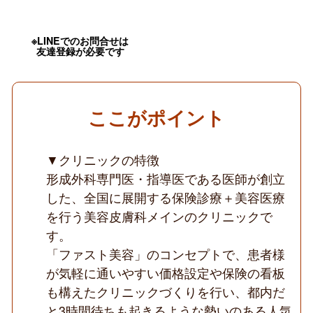
の
高
待
遇
※LINEでのお問合せは
友達登録が必要です
／
週
1
日
～
OK
ここがポイント
／
13
時
迄
▼クリニックの特徴
の
形成外科専門医・指導医である医師が創立
時
短
した、全国に展開する保険診療＋美容医療
可
を行う美容皮膚科メインのクリニックで
能
／
す。
皮
膚
「ファスト美容」のコンセプトで、患者様
科
が気軽に通いやすい価格設定や保険の看板
と
美
も構えたクリニックづくりを行い、都内だ
容
と3時間待ちも起きるような勢いのある人気
皮