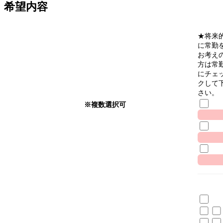
希望内容
★将来
に常勤
お考え
方は常
にチェ
クして
さい。
※複数選択可