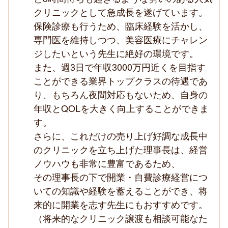
膚
クリニックとして急成長を遂げています。
科
の
保険診療も行うため、臨床経験を活かし、
CL
専門医を維持しつつ、美容医療にチャレン
／
美
ジしたいという先生に絶好の環境です。
容
また、週3日で年収3000万円近くを目指す
未
経
ことができる業界トップクラスの待遇であ
験
可
り、もちろん夜間対応もないため、自身の
◆
年収とQOLを大きく向上することができま
す。
さらに、これだけの売り上げ好調な成長中
のクリニックを立ち上げた理事長は、経営
ノウハウも非常に豊富であるため、
その理事長の下で開業・自費診療経営につ
いての知識や経験を蓄えることができ、将
来的に開業を志す先生にもおすすめです。
（将来的なクリニック譲渡も相談可能なた