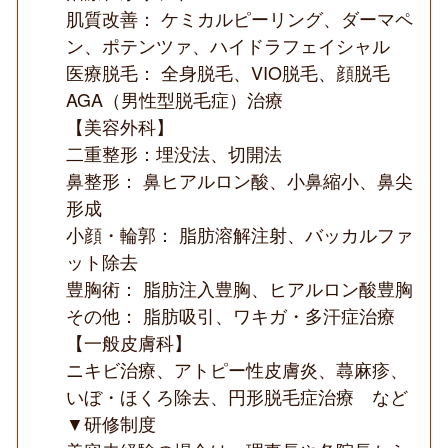
肌質改善： ケミカルピーリング、ダーマペ
ン、ポテンツァ、ハイドラフェイシャル
医療脱毛： 全身脱毛、VIO脱毛、顔脱毛
AGA（男性型脱毛症）治療
【美容外科】
二重整形：埋没法、切開法
鼻整形： 鼻ヒアルロン酸、小鼻縮小、鼻尖
形成
小顔・輪郭： 脂肪溶解注射、バッカルファ
ット除去
豊胸術： 脂肪注入豊胸、ヒアルロン酸豊胸
その他： 脂肪吸引、ワキガ・多汗症治療
【一般皮膚科】
ニキビ治療、アトピー性皮膚炎、蕁麻疹、
いぼ・ほくろ除去、円形脱毛症治療 など
▼研修制度