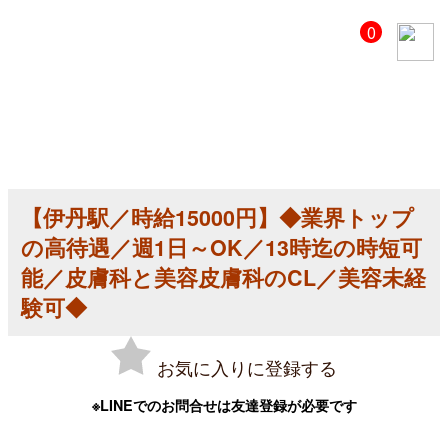
【美
0
容
ク
リ
ニ
ッ
ク
医
師
求
人】
【伊丹駅／時給15000円】◆業界トップ
【伊
丹
の高待遇／週1日～OK／13時迄の時短可
駅
／
能／皮膚科と美容皮膚科のCL／美容未経
時
験可◆
給
15000
円】
◆
お気に入りに登録する
業
界
ト
※LINEでのお問合せは友達登録が必要です
ッ
プ