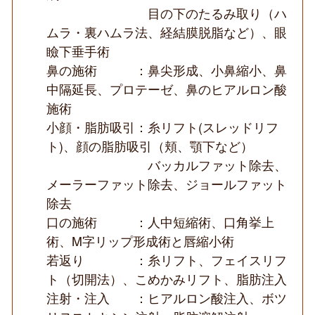
目の下のたるみ取り（ハ
ムラ・裏ハムラ法、経結膜脱脂など）、眼
瞼下垂手術
鼻の施術 ：鼻尖形成、小鼻縮小、鼻
中隔延長、プロテーゼ、鼻のヒアルロン酸
施術
小顔・脂肪吸引：糸リフト(スレッドリフ
ト)、顔の脂肪吸引（頬、顎下など）
バッカルファット除去、
メーラーファット除去、ジョールファット
除去
口の施術 ：人中短縮術、口角挙上
術、M字リップ形成術と唇縮小術
若返り ：糸リフト、フェイスリフ
ト（切開法）、こめかみリフト、脂肪注入
注射・注入 ：ヒアルロン酸注入、ボツ