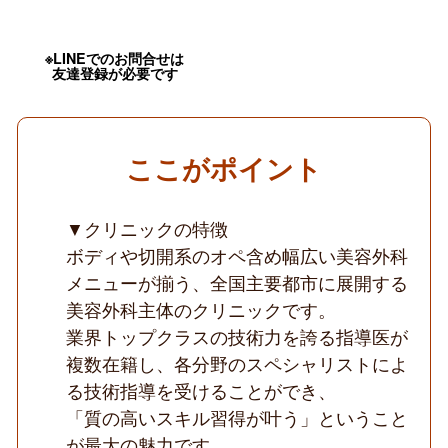
OK
／
幅
広
※LINEでのお問合せは
い
友達登録が必要です
オ
ペ
技
術
習
ここがポイント
得
可
能
／
▼クリニックの特徴
業
ボディや切開系のオペ含め幅広い美容外科
界
ト
メニューが揃う、全国主要都市に展開する
ッ
美容外科主体のクリニックです。
プ
レ
業界トップクラスの技術力を誇る指導医が
ベ
ル
複数在籍し、各分野のスペシャリストによ
の
る技術指導を受けることができ、
指
導
「質の高いスキル習得が叶う」ということ
医
が最大の魅力です。
複