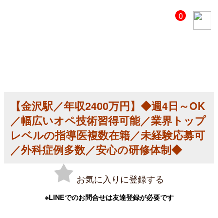
【美
0
容
ク
リ
ニ
ッ
ク
医
師
求
人】
【金沢駅／年収2400万円】◆週4日～OK
【金
沢
／幅広いオペ技術習得可能／業界トップ
駅
／
レベルの指導医複数在籍／未経験応募可
年
／外科症例多数／安心の研修体制◆
収
2400
万
円】
お気に入りに登録する
◆
週
4
※LINEでのお問合せは友達登録が必要です
日
～