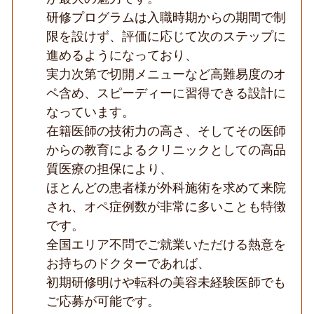
数
研修プログラムは入職時期からの期間で制
在
限を設けず、評価に応じて次のステップに
籍
／
進めるようになっており、
未
経
実力次第で切開メニューなど高難易度のオ
験
ペ含め、スピーディーに習得できる設計に
応
募
なっています。
可
在籍医師の技術力の高さ、そしてその医師
／
外
からの教育によるクリニックとしての高品
科
症
質医療の担保により、
例
ほとんどの患者様が外科施術を求めて来院
多
数
され、オペ症例数が非常に多いことも特徴
／
です。
安
心
全国エリア不問でご就業いただける熱意を
の
研
お持ちのドクターであれば、
修
初期研修明けや転科の美容未経験医師でも
体
制
ご応募が可能です。
◆