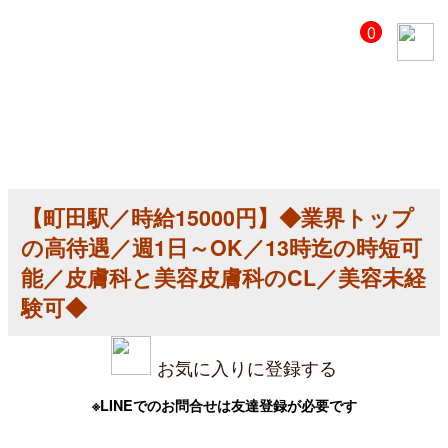
【美
0
容
ク
リ
ニ
ッ
ク
医
師
求
人】
【町田駅／時給15000円】◆業界トップ
【町
田
の高待遇／週1日～OK／13時迄の時短可
駅
／
能／皮膚科と美容皮膚科のCL／美容未経
時
験可◆
給
15000
円】
◆
お気に入りに登録する
業
界
ト
※LINEでのお問合せは友達登録が必要です
ッ
プ