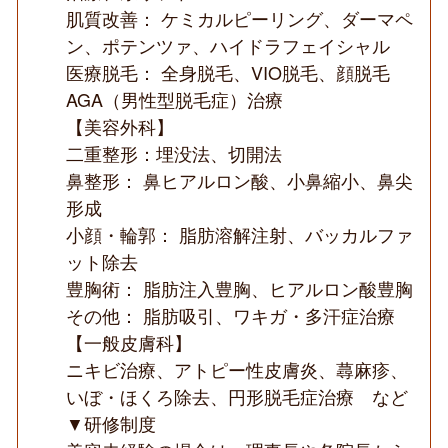
肌質改善： ケミカルピーリング、ダーマペ
ン、ポテンツァ、ハイドラフェイシャル
医療脱毛： 全身脱毛、VIO脱毛、顔脱毛
AGA（男性型脱毛症）治療
【美容外科】
二重整形：埋没法、切開法
鼻整形： 鼻ヒアルロン酸、小鼻縮小、鼻尖
形成
小顔・輪郭： 脂肪溶解注射、バッカルファ
ット除去
豊胸術： 脂肪注入豊胸、ヒアルロン酸豊胸
その他： 脂肪吸引、ワキガ・多汗症治療
【一般皮膚科】
ニキビ治療、アトピー性皮膚炎、蕁麻疹、
いぼ・ほくろ除去、円形脱毛症治療 など
▼研修制度