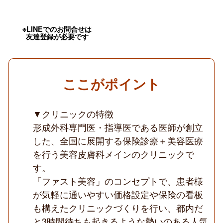
の
高
待
遇
※LINEでのお問合せは
友達登録が必要です
／
週
1
日
～
OK
ここがポイント
／
13
時
迄
▼クリニックの特徴
の
形成外科専門医・指導医である医師が創立
時
短
した、全国に展開する保険診療＋美容医療
可
を行う美容皮膚科メインのクリニックで
能
／
す。
皮
膚
「ファスト美容」のコンセプトで、患者様
科
が気軽に通いやすい価格設定や保険の看板
と
美
も構えたクリニックづくりを行い、都内だ
容
と3時間待ちも起きるような勢いのある人気
皮