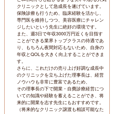
膚
クリニックとして急成長を遂げています。
科
の
保険診療も行うため、臨床経験を活かし、
CL
専門医を維持しつつ、美容医療にチャレン
／
美
ジしたいという先生に絶好の環境です。
容
また、週3日で年収3000万円近くを目指す
未
経
ことができる業界トップクラスの待遇であ
験
可
り、もちろん夜間対応もないため、自身の
◆
年収とQOLを大きく向上することができま
す。
さらに、これだけの売り上げ好調な成長中
のクリニックを立ち上げた理事長は、経営
ノウハウも非常に豊富であるため、
その理事長の下で開業・自費診療経営につ
いての知識や経験を蓄えることができ、将
来的に開業を志す先生にもおすすめです。
（将来的なクリニック譲渡も相談可能なた