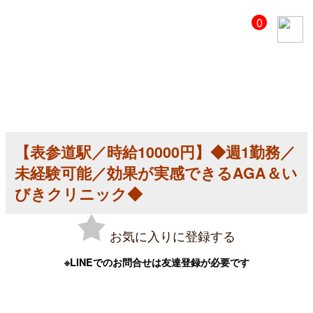
【美
0
容
ク
リ
ニ
ッ
ク
医
師
求
人】
【表参道駅／時給10000円】◆週1勤務／
【表
参
未経験可能／効果が実感できるAGA＆い
道
駅
びきクリニック◆
／
時
給
お気に入りに登録する
10000
円】
◆
※LINEでのお問合せは友達登録が必要です
週
1
勤
務