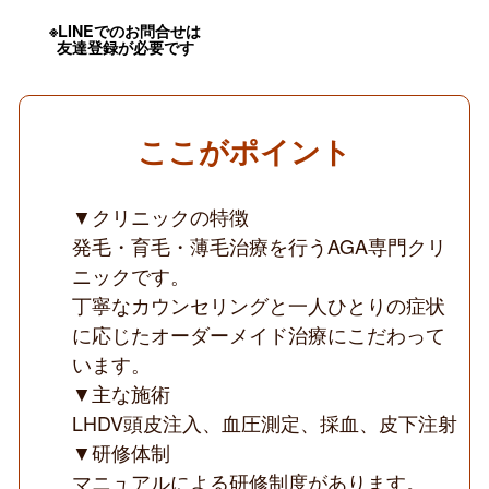
／
未
※LINEでのお問合せは
経
友達登録が必要です
験
可
能
／
効
ここがポイント
果
が
実
感
▼クリニックの特徴
で
発毛・育毛・薄毛治療を行うAGA専門クリ
き
る
ニックです。
AGA
＆
丁寧なカウンセリングと一人ひとりの症状
い
に応じたオーダーメイド治療にこだわって
び
き
います。
ク
▼主な施術
リ
ニ
LHDV頭皮注入、血圧測定、採血、皮下注射
ッ
ク
▼研修体制
◆
マニュアルによる研修制度があります。