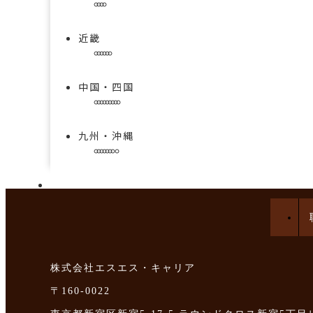
近畿
中国・四国
九州・沖縄
手技を学べる求人特集
株式会社エスエス・キャリア
〒160-0022