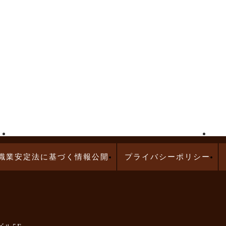
高給与求人特集
問診業務の求人特集
職業安定法に基づく情報公開
プライバシーポリシー