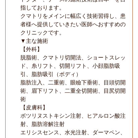
リ
指しております。
治
クマトリをメインに幅広く技術習得し、患
療
が
者様へ提供していきたい医師へおすすめの
得
意
クリニックです。
な
▼主な施術
美
容
【外科】
ク
脱脂術、クマトリ切開法、ショートスレッ
リ
ニ
ド、糸リフト、切開リフト、小顔脂肪吸
ッ
ク
引、脂肪吸引（ボディ）
◆
脂肪注入、二重術、眼瞼下垂術、目頭切開
術、眉下リフト、二重全切開術、目尻切開
術
【皮膚科】
ボツリヌストキシン注射、ヒアルロン酸注
射、脂肪溶解注射
エリシスセンス、水光注射、ダーマペン、