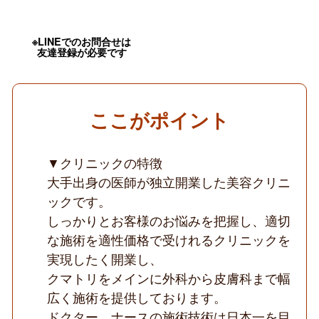
4
日
勤
務
※LINEでのお問合せは
可
友達登録が必要です
／
美
容
未
経
ここがポイント
験
応
募
▼クリニックの特徴
可
／
大手出身の医師が独立開業した美容クリニ
院
長
ックです。
か
しっかりとお客様のお悩みを把握し、適切
ら
の
な施術を適性価格で受けれるクリニックを
OJT
あ
実現したく開業し、
り
クマトリをメインに外科から皮膚科まで幅
／
ク
広く施術を提供しております。
マ
ドクター、ナースの施術技術は日本一を目
ト