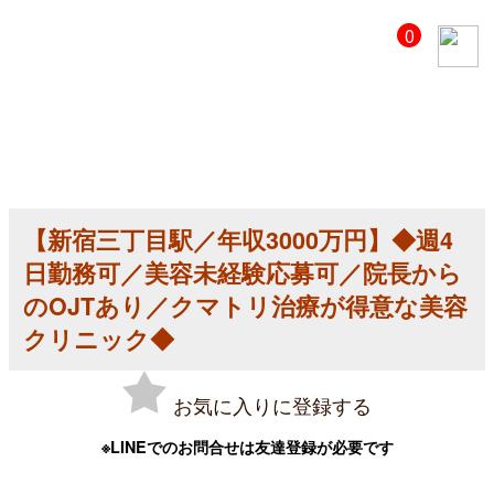
【美
0
容
ク
リ
ニ
ッ
ク
医
師
求
人】
【新宿三丁目駅／年収3000万円】◆週4
【新
宿
日勤務可／美容未経験応募可／院長から
三
丁
のOJTあり／クマトリ治療が得意な美容
目
クリニック◆
駅
／
年
収
お気に入りに登録する
3000
万
円】
※LINEでのお問合せは友達登録が必要です
◆
週