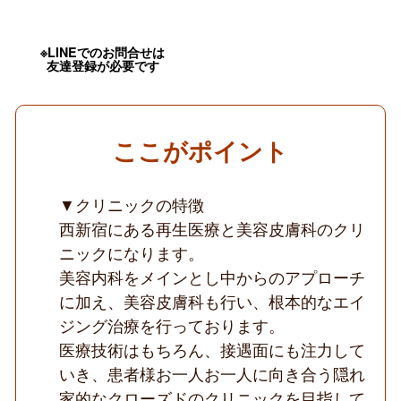
日
～
OK
／
※LINEでのお問合せは
土
友達登録が必要です
日
休
み
相
談
ここがポイント
可
／
実
働
▼クリニックの特徴
7
西新宿にある再生医療と美容皮膚科のクリ
時
間
ニックになります。
／
美容内科をメインとし中からのアプローチ
ア
ン
に加え、美容皮膚科も行い、根本的なエイ
チ
エ
ジング治療を行っております。
イ
医療技術はもちろん、接遇面にも注力して
ジ
ン
いき、患者様お一人お一人に向き合う隠れ
グ
家的なクローズドのクリニックを目指して
メ