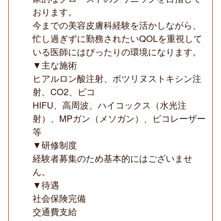
イ
おります。
ン
の
今までの美容皮膚科経験を活かしながら、
美
忙し過ぎずに勤務されたいQOLを重視して
容
内
いる医師にはぴったりの環境になります。
科・
▼主な施術
美
容
ヒアルロン酸注射、ボツリヌストキシン注
皮
膚
射、CO2、ピコ
科
HIFU、高周波、ハイコックス（水光注
CL◆
射）、MPガン（メソガン）、ピコレーザー
等
▼研修制度
経験者募集のため基本的にはございませ
ん。
▼待遇
社会保険完備
交通費支給