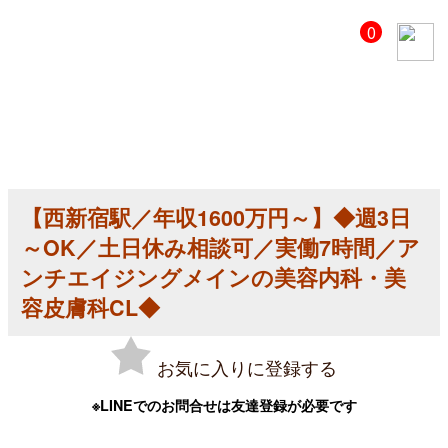
【美
0
容
ク
リ
ニ
ッ
ク
医
師
求
人】
【西新宿駅／年収1600万円～】◆週3日
【西
新
～OK／土日休み相談可／実働7時間／ア
宿
駅
ンチエイジングメインの美容内科・美
／
容皮膚科CL◆
年
収
1600
万
お気に入りに登録する
円
～】
◆
※LINEでのお問合せは友達登録が必要です
週
3