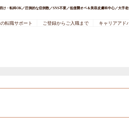
医明け・転科OK／圧倒的な症例数／SNS不要／低侵襲オペ＆美容皮膚科中心／大手
局の転職サポート
ご登録からご入職まで
キャリアアド