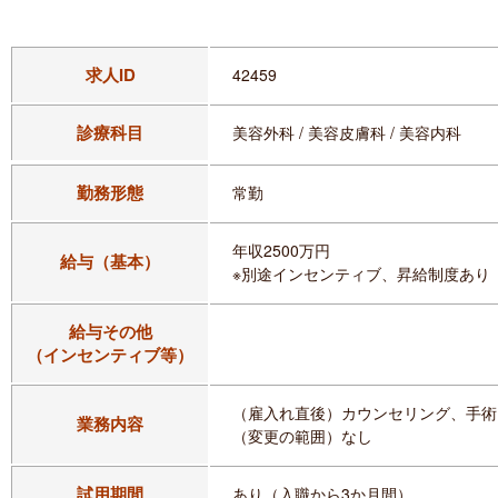
求人ID
42459
診療科目
美容外科 / 美容皮膚科 / 美容内科
勤務形態
常勤
年収2500万円
給与（基本）
※別途インセンティブ、昇給制度あり
給与その他
（インセンティブ等）
（雇入れ直後）カウンセリング、手術
業務内容
（変更の範囲）なし
試用期間
あり（入職から3か月間）