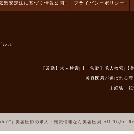
職業安定法に基づく情報公開
プライバシーポリシー
ビル5F
【常勤】求人検索
|
【非常勤】求人検索
|
【
美容医局が選ばれる理
未経験・転
ght(C)
美容医師の求人・転職情報なら美容医局
All Rights Re