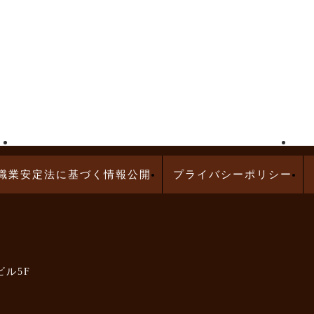
高給与求人特集
問診業務の求人特集
職業安定法に基づく情報公開
プライバシーポリシー
ビル5F