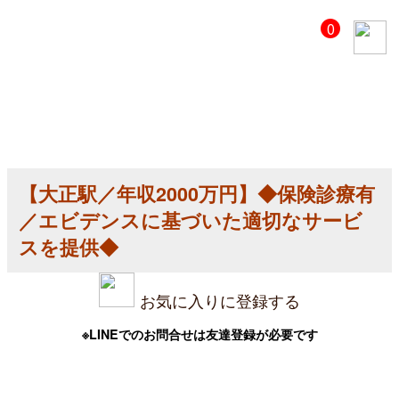
【美
0
容
ク
リ
ニ
ッ
ク
医
師
求
人】
【大正駅／年収2000万円】◆保険診療有
【大
正
／エビデンスに基づいた適切なサービ
駅
／
スを提供◆
年
収
2000
お気に入りに登録する
万
円】
◆
※LINEでのお問合せは友達登録が必要です
保
険
診
療