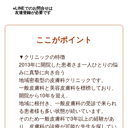
有
／
※LINEでのお問合せは
エ
友達登録が必要です
ビ
デ
ン
ス
に
ここがポイント
基
づ
い
た
▼クリニックの特徴
適
2013年に開院した患者さま一人ひとりの悩
切
な
みに真摯に向き合う
サ
地域密着型の皮膚科クリニックです。
ー
ビ
一般皮膚科と美容皮膚科を標榜しており、
ス
を
開院から10年を迎え、
提
地域に根付き、一般皮膚科の受診で来られ
供
◆
る患者様も多い状態が続いています。
そのため一般皮膚科で3年以上の経験があ
り、皮膚科の診療が可能な先生を探してい