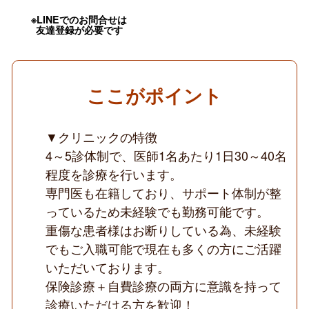
応
募
※LINEでのお問合せは
可
友達登録が必要です
／
保
険
診
療
ここがポイント
9
割：
自
費
▼クリニックの特徴
診
4～5診体制で、医師1名あたり1日30～40名
療
1
程度を診療を行います。
割
の
専門医も在籍しており、サポート体制が整
精
っているため未経験でも勤務可能です。
神
科
重傷な患者様はお断りしている為、未経験
◆
でもご入職可能で現在も多くの方にご活躍
いただいております。
保険診療＋自費診療の両方に意識を持って
診療いただける方を歓迎！