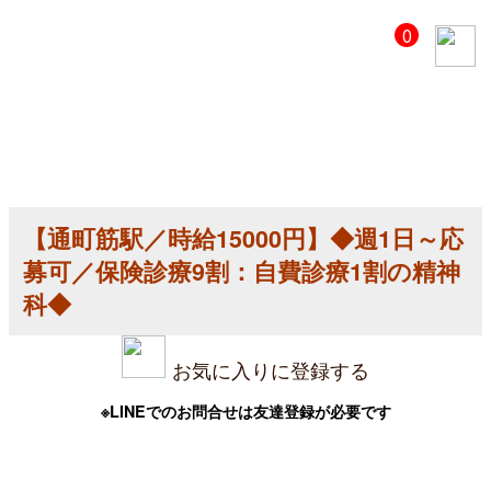
【美
0
容
ク
リ
ニ
ッ
ク
医
師
求
人】
【通町筋駅／時給15000円】◆週1日～応
【通
町
募可／保険診療9割：自費診療1割の精神
筋
駅
科◆
／
時
給
お気に入りに登録する
15000
円】
◆
※LINEでのお問合せは友達登録が必要です
週
1
日
～