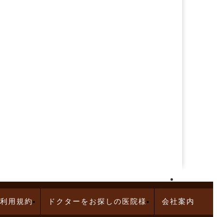
再生医療求人特集
利用規約
ドクターをお探しの医院様
会社案内