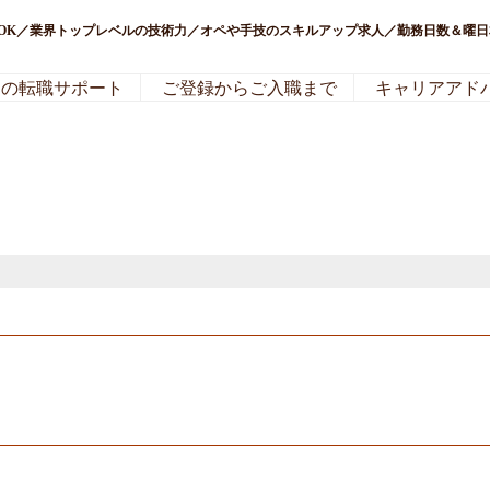
時短OK／業界トップレベルの技術力／オペや手技のスキルアップ求人／勤務日数＆曜日
局の転職サポート
ご登録からご入職まで
キャリアアド