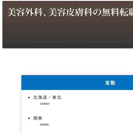
常勤
北海道・東北
関東