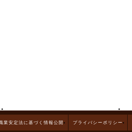
高給与求人特集
問診業務の求人特集
職業安定法に基づく情報公開
プライバシーポリシー