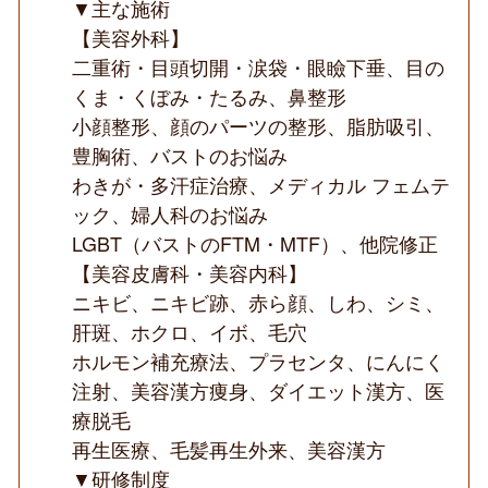
▼主な施術
【美容外科】
二重術・目頭切開・涙袋・眼瞼下垂、目の
くま・くぼみ・たるみ、鼻整形
小顔整形、顔のパーツの整形、脂肪吸引、
豊胸術、バストのお悩み
わきが・多汗症治療、メディカル フェムテ
ック、婦人科のお悩み
LGBT（バストのFTM・MTF）、他院修正
【美容皮膚科・美容内科】
ニキビ、ニキビ跡、赤ら顔、しわ、シミ、
肝斑、ホクロ、イボ、毛穴
ホルモン補充療法、プラセンタ、にんにく
注射、美容漢方痩身、ダイエット漢方、医
療脱毛
再生医療、毛髪再生外来、美容漢方
▼研修制度