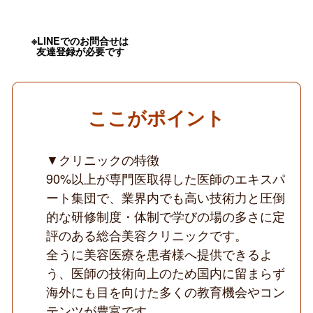
科
専
任
医
※LINEでのお問合せは
友達登録が必要です
師
募
集
／
18
時
ここがポイント
迄
の
時
▼クリニックの特徴
短
相
90%以上が専門医取得した医師のエキスパ
談
可
ート集団で、業界内でも高い技術力と圧倒
／
的な研修制度・体制で学びの場の多さに定
日
曜
評のある総合美容クリニックです。
日
全うに美容医療を患者様へ提供できるよ
休
み
う、医師の技術向上のため国内に留まらず
OK
／
海外にも目を向けた多くの教育機会やコン
教
テンツが豊富です。
育