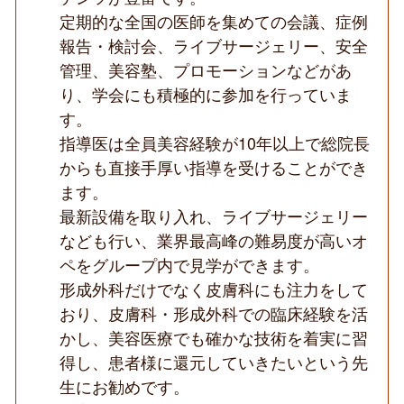
制
定期的な全国の医師を集めての会議、症例
度
報告・検討会、ライブサージェリー、安全
充
実
管理、美容塾、プロモーションなどがあ
／
高
り、学会にも積極的に参加を行っていま
い
す。
医
療
指導医は全員美容経験が10年以上で総院長
技
からも直接手厚い指導を受けることができ
術
◆
ます。
最新設備を取り入れ、ライブサージェリー
なども行い、業界最高峰の難易度が高いオ
ペをグループ内で見学ができます。
形成外科だけでなく皮膚科にも注力をして
おり、皮膚科・形成外科での臨床経験を活
かし、美容医療でも確かな技術を着実に習
得し、患者様に還元していきたいという先
生にお勧めです。