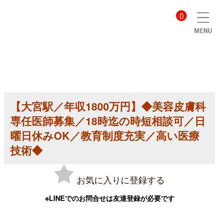
【美
0
容
ク
リ
ニ
ッ
ク
医
師
求
人】
【大宮駅／年収1800万円】◆美容皮膚科
【大
宮
専任医師募集／18時迄の時短相談可／日
駅
／
曜日休みOK／教育制度充実／高い医療
年
技術◆
収
1800
万
円】
お気に入りに登録する
◆
美
容
※LINEでのお問合せは友達登録が必要です
皮
膚