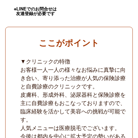
／
週
※LINEでのお問合せは
3
友達登録が必要です
日
～
OK
／
に
ここがポイント
き
び
治
療
▼クリニックの特徴
が
お客様一人一人の様々なお悩みに真摯に向
人
気
き合い、寄り添った治療が人気の保険診療
の
保
と自費診療のクリニックです。
険
皮膚科、形成外科、泌尿器科と保険診療を
診
療
主に自費診療もおこなっておりますので、
と
臨床経験を活かして美容への挑戦が可能で
美
容
す。
皮
膚
人気メニューは医療脱毛でございます。
科
今後は都内を中心に拡大予定の勢いがある
の