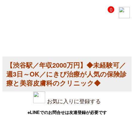
【美
0
容
ク
リ
ニ
ッ
ク
医
師
求
人】
【渋谷駅／年収2000万円】◆未経験可／
【渋
谷
週3日～OK／にきび治療が人気の保険診
駅
／
療と美容皮膚科のクリニック◆
年
収
2000
お気に入りに登録する
万
円】
◆
※LINEでのお問合せは友達登録が必要です
未
経
験
可