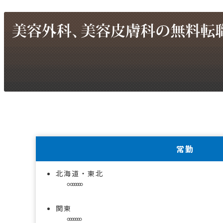
常勤
北海道・東北
関東