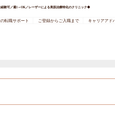
未経験可／週1～OK／レーザーによる美肌治療特化のクリニック◆
局の転職サポート
ご登録からご入職まで
キャリアアド