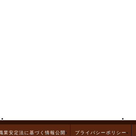
高給与求人特集
問診業務の求人特集
職業安定法に基づく情報公開
プライバシーポリシー