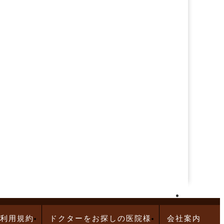
再生医療求人特集
利用規約
ドクターをお探しの医院様
会社案内