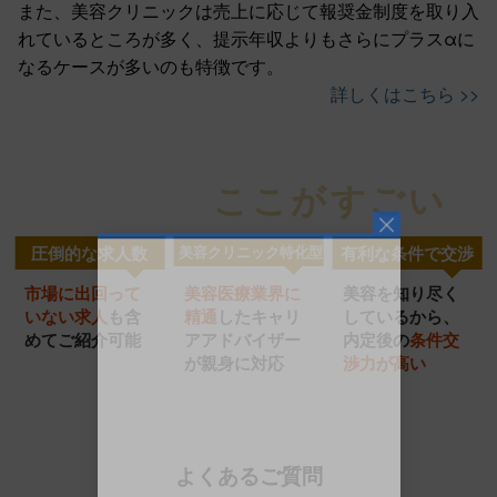
また、美容クリニックは売上に応じて報奨金制度を取り入
れているところが多く、提示年収よりもさらにプラスαに
なるケースが多いのも特徴です。
詳しくはこちら >>
ここがすごい
美容医局
の
圧倒的な求人数
美容クリニック特化型
有利な条件で交渉
市場に出回って
美容医療業界に
美容を知り尽く
美容クリニック
圧倒的
充実の
いない求人
も含
精通
したキャリ
し
ているから、
特化型
転職サポート
めてご紹介可能
ア
アドバイザー
内定
後の
条件交
求人数
が
親身に対応
渉力
が高い
サービス
よくあるご質問