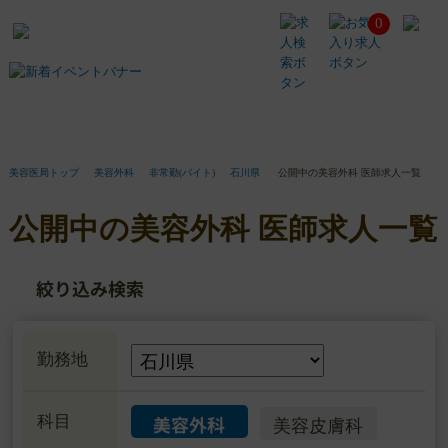
0
公
開
中
の
美
容
外
科
美容医局トップ
美容外科
非常勤(バイト)
石川県
公開中の美容外科 医師求人一覧
医
師
公開中の美容外科 医師求人一覧
求
人
一
絞り込み検索
覧
勤務地
美容外科
科目
美容皮膚科