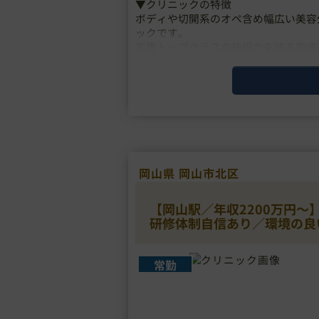
▼クリニックの特徴
ボディや切開系のオペ含め幅広い美容
ックです。
業界トップクラスの技術力を誇る指導
とができ、
「質の高いスキル習得が叶う」という
研修プログ・・・
岡山県 岡山市北区
【岡山駅／年収2200万円
研修体制自信あり／環境の良
常勤