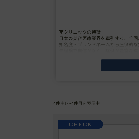
▼クリニックの特徴
日本の美容医療業界を牽引する、全国
知名度・ブランドネームから圧倒的な
未経験で自信がなく、症例が豊富な環
初期研修医明け・転科の医師を採用し
4件中1～4件目を表示中