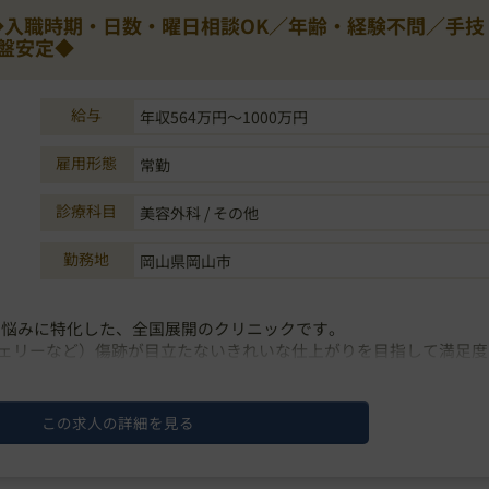
】◆入職時期・日数・曜日相談OK／年齢・経験不問／手技
盤安定◆
給与
年収564万円～1000万円
雇用形態
常勤
診療科目
美容外科 / その他
勤務地
岡山県岡山市
お悩みに特化した、全国展開のクリニックです。
ェリーなど）傷跡が目立たないきれいな仕上がりを目指して満足度
科医市場で、一般の美容外科とブランディングが被らず、
この求人の詳細を見る