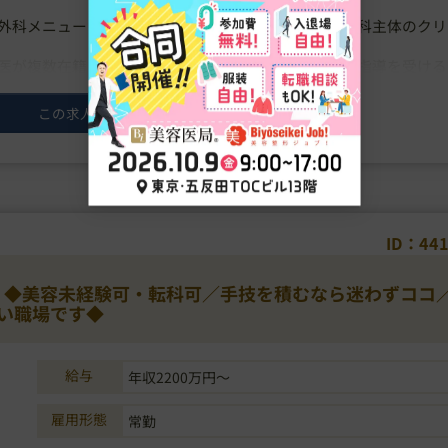
外科メニューが揃う、全国主要都市に展開する美容外科主体のクリ
医が複数在籍し、各分野のスペシャリストによる技術指導を受ける
ことが最大の魅力です。
この求人の詳細を見る
ID：44
～】◆美容未経験可・転科可／手技を積むなら迷わずココ
い職場です◆
給与
年収2200万円～
雇用形態
常勤