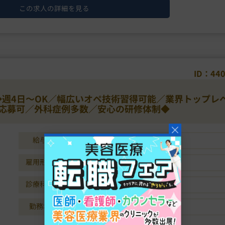
この求人の詳細を見る
ID：44
◆週4日～OK／幅広いオペ技術習得可能／業界トップレ
応募可／外科症例多数／安心の研修体制◆
給与
年収1728万円～2400万円
雇用形態
常勤
診療科目
美容外科 / 美容皮膚科
勤務地
岡山県岡山市