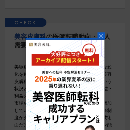
美容皮膚科
の医師転職動向・求人
需要
美容皮膚科の医師の転職市場は、近年顕著な変
化を遂げています。その主な理由として、美容
皮膚科市場自体が近年で急成長しているという
状況と、｢2024年度診療報酬改定｣による収益・
利益の変化が挙げられます。
市場成長によって求人数・転職志望者数も増加
している中、特に雇用条件の良い募集や研修制
度が充実している美容皮膚科では、単なる技術
面だけではなく患者とのコミュニケーション能