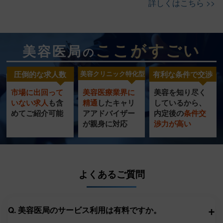
詳しくはこちら >>
ここがすごい
美容医局
の
圧倒的な求人数
美容クリニック特化型
有利な条件で交渉
市場に出回って
美容医療業界に
美容を知り尽く
美容クリニック
圧倒的
充実の
いない求人
も含
精通
したキャリ
し
ているから、
特化型
転職サポート
めてご紹介可能
ア
アドバイザー
内定
後の
条件交
求人数
が
親身に対応
渉力
が高い
サービス
よくあるご質問
+
Q. 美容医局のサービス利用は有料ですか。