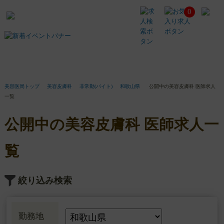
0
公
開
中
の
美
容
皮
膚
美容医局トップ
美容皮膚科
非常勤(バイト)
和歌山県
公開中の美容皮膚科 医師求人
科
一覧
医
師
公開中の美容皮膚科 医師求人一
求
人
一
覧
覧
絞り込み検索
勤務地