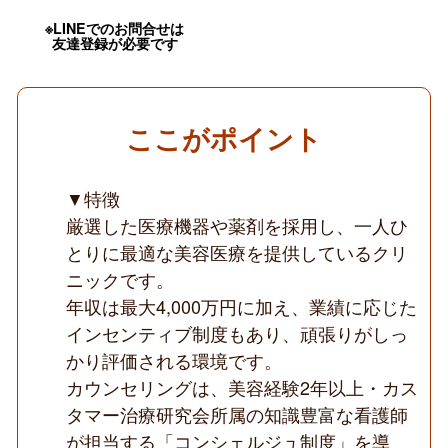
務
可
※LINEでのお問合せは
／
友達登録が必要です
土
日
相
談
可
ここがポイント
／
ス
キ
ル
▼特徴
を
厳選した医療機器や薬剤を採用し、一人ひ
活
か
とりに最適な美容医療を提供しているクリ
せ
ニックです。
る
／
年収は最大4,000万円に加え、業績に応じた
美
容
インセンティブ制度もあり、頑張りがしっ
皮
かり評価される環境です。
膚
科
カウンセリングは、美容経験2年以上・カス
ク
タマー治療研究会所属の知識豊富な看護師
リ
ニ
が担当する「コンシェルジュ制度」を導
ッ