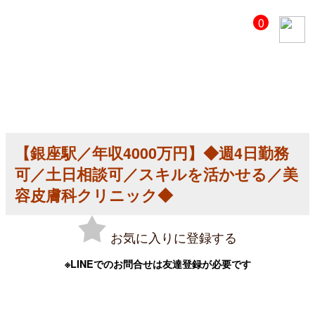
【美
0
容
ク
リ
ニ
ッ
ク
医
師
求
人】
【銀座駅／年収4000万円】◆週4日勤務
【銀
座
可／土日相談可／スキルを活かせる／美
駅
／
容皮膚科クリニック◆
年
収
4000
お気に入りに登録する
万
円】
◆
※LINEでのお問合せは友達登録が必要です
週
4
日
勤