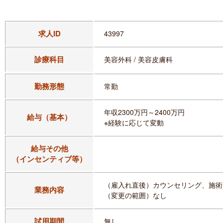
求人ID
43997
診療科目
美容外科 / 美容皮膚科
勤務形態
常勤
年収2300万円～2400万円
給与（基本）
※経験に応じて変動
給与その他
（インセンティブ等）
（雇入れ直後）カウンセリング、施術
業務内容
（変更の範囲）なし
試用期間
無し