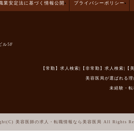
職業安定法に基づく情報公開
プライバシーポリシー
ビル5F
【常勤】求人検索
|
【非常勤】求人検索
|
【
美容医局が選ばれる理
未経験・転
ght(C)
美容医師の求人・転職情報なら美容医局
All Rights Re