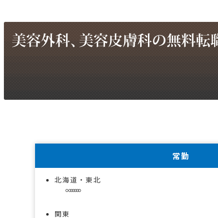
常勤
北海道・東北
関東