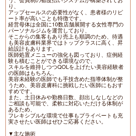
り、
アップセールスの必要性がなく、患者様のリピ
ート率が高いことも特徴です。
経営母体は全国に10数店舗展開する女性専門の
パーソナルジムを運営しており、
そこからの集客もあり売上も順調のため、待遇
も美容皮膚科業界ではトップクラスに高く、昇
給設計もあります。
医師処置メニューの強化も図っており、症例経
験も積むことができる環境なので、
スキルを維持しつつQOLを上げたい美容経験者
の医師はもちろん、
美容未経験の医師でも手技含めた指導体制が整
うため、美容皮膚科に挑戦したい医師にもおす
すめです。
また、土日休みや勤務日数、顔出しなしなどの
ご相談も可能で、柔軟に対応いただける体制が
あるため、
フレキシブルな環境で仕事もプライベートも充
実させたい医師はぜひご応募ください。
▼主な施術