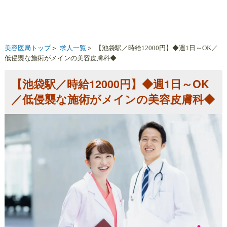
日
～
OK
／
美容医局トップ
求人一覧
【池袋駅／時給12000円】◆週1日～OK／
低
低侵襲な施術がメインの美容皮膚科◆
侵
襲
な
【池袋駅／時給12000円】◆週1日～OK
施
／低侵襲な施術がメインの美容皮膚科◆
術
が
メ
イ
ン
の
美
容
皮
膚
科
◆