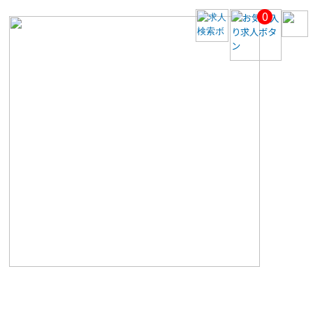
0
【美
容
ク
リ
ニ
ッ
ク
医
師
求
人】
【池
袋
駅
／
時
給
12000
円】
◆
週
1