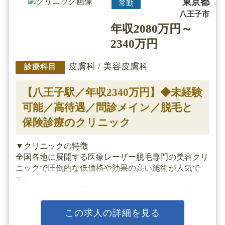
東京都
常勤
八王子市
年収2080万円～
2340万円
皮膚科 / 美容皮膚科
診療科目
【八王子駅／年収2340万円】◆未経験
可能／高待遇／問診メイン／脱毛と
保険診療のクリニック
▼クリニックの特徴
全国各地に展開する医療レーザー脱毛専門の美容クリ
ニックで圧倒的な低価格や効果の高い施術が人気で
す。
痛みが少なく肌に優しい施術を特徴とし、全身脱毛を
比較的低価格で提供しています。
業界トップクラスの厚待遇でワークバランスにも最適
この求人の詳細を見る
です。