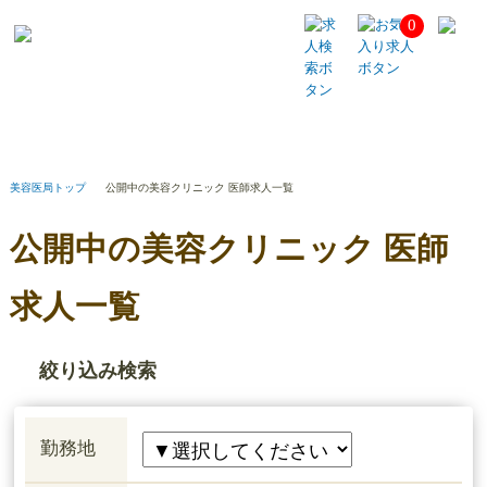
0
公
開
中
の
美
容
ク
リ
美容医局トップ
公開中の美容クリニック 医師求人一覧
ニ
ッ
公開中の美容クリニック 医師
ク
医
師
求人一覧
求
人
一
絞り込み検索
覧
勤務地