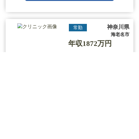
クリニック内は清潔感に溢れ落ち着いており、リラ
ッ・・・
神奈川県
常勤
海老名市
年収1872万円
美容皮膚科
診療科目
【海老名駅／年収1872万円】◆未経験
可能／厚待遇／問診メイン／脱毛専
門のクリニック◆
▼クリニックの特徴
全国各地に展開する医療レーザー脱毛専門の美容クリ
ニックで圧倒的な低価格や効果の高い施術が人気で
す。
痛みが少なく肌に優しい施術を特徴とし、全身脱毛を