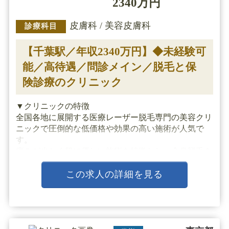
2340万円
皮膚科 / 美容皮膚科
診療科目
【千葉駅／年収2340万円】◆未経験可
能／高待遇／問診メイン／脱毛と保
険診療のクリニック
▼クリニックの特徴
全国各地に展開する医療レーザー脱毛専門の美容クリ
ニックで圧倒的な低価格や効果の高い施術が人気で
す。
痛みが少なく肌に優しい施術を特徴とし、全身脱毛を
比較的低価格で提供しています。
業界トップクラスの厚待遇でワークバランスにも最適
この求人の詳細を見る
です。
クリニック内は清潔感に溢れ落ち着いており、リラ
ッ・・・