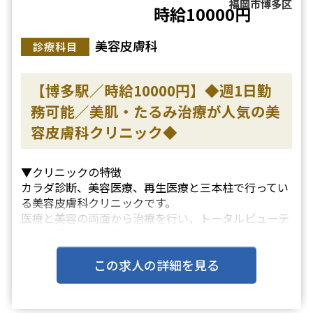
福岡市博多区
時給10000円
美容皮膚科
診療科目
【博多駅／時給10000円】◆週1日勤
務可能／美肌・たるみ治療が人気の美
容皮膚科クリニック◆
▼クリニックの特徴
カラダ診断、美容医療、再生医療と三本柱で行ってい
る美容皮膚科クリニックです。
医療と美容の両面から治療を行い、トータルビューテ
ィーを提供しております。
▼主な施術
この求人の詳細を見る
ハイフ、ピコレーザー、IPL、ジェントルクレンジン
グ、ピコシュア、水光注射、注入、点滴、ピーリング