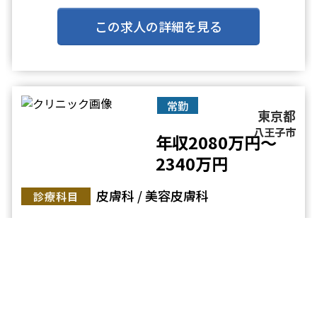
比較的低価格で提供しています。
業界トップクラスの厚待遇でワークバランスにも最適
この求人の詳細を見る
です。
クリニック内は清潔感に溢れ落ち着いており、リラ
ッ・・・
常勤
東京都
八王子市
年収2080万円～
2340万円
皮膚科 / 美容皮膚科
診療科目
【八王子駅／年収2340万円】◆未経
験可能／高待遇／問診メイン／脱毛と
保険診療のクリニック