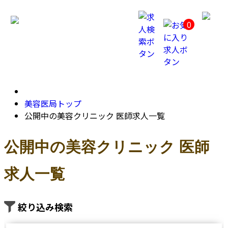
公
開
0
中
の
美
容
ク
リ
ニ
ッ
ク
美容医局トップ
医
公開中の美容クリニック 医師求人一覧
師
求
人
公開中の美容クリニック 医師
一
覧
求人一覧
絞り込み検索