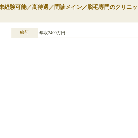
】◆未経験可能／高待遇／問診メイン／脱毛専門のクリニッ
給与
年収2400万円～
雇用形態
常勤
診療科目
美容皮膚科
勤務地
大分県大分市
専門の美容クリニックで圧倒的な低価格や効果の高い施術が人気で
し、全身脱毛を比較的低価格で提供しています。
ランスにも最適です。
ており、リラッ・・・
この求人の詳細を見る