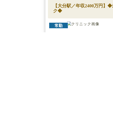
【大分駅／年収2400万円
ク◆
常勤
▼クリニックの特徴
全国各地に展開する医療レーザー脱毛
す。
痛みが少なく肌に優しい施術を特徴と
業界トップクラスの厚待遇でワークバ
クリニック内は清潔感に溢れ落ち着い