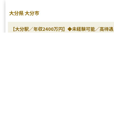
大分県 大分市
【大分駅／年収2400万円】◆未経験可能／高待
給与
常勤
年収2400
雇用形態
常勤
診療科目
美容皮膚科
勤務地
大分県大分
▼クリニックの特徴
全国各地に展開する
痛みが少なく肌に優
業界トップクラスの
クリニック内は清潔