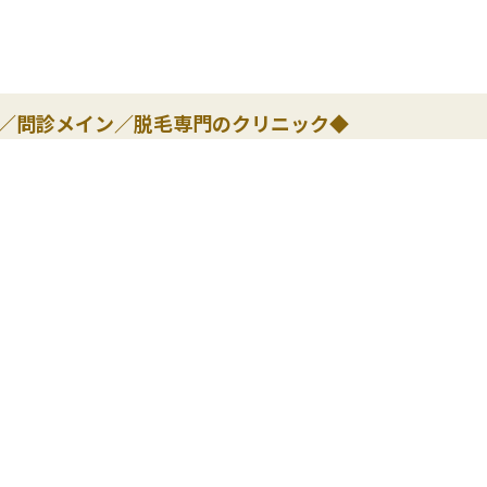
遇／問診メイン／脱毛専門のクリニック◆
万円～
市
医療レーザー脱毛専門の美容クリニックで圧倒的な低価
しい施術を特徴とし、全身脱毛を比較的低価格で提供し
厚待遇でワークバランスにも最適です。
感に溢れ落ち着いており、リラッ・・・
この求人の詳細を見る