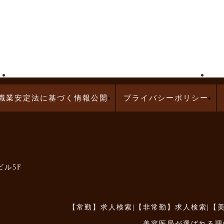
高給与求人特集
問診業務の求人特集
職業安定法に基づく情報公開
プライバシーポリシー
ビル5F
【常勤】求人検索
|
【非常勤】求人検索
|
【
美容医局が選ばれる理