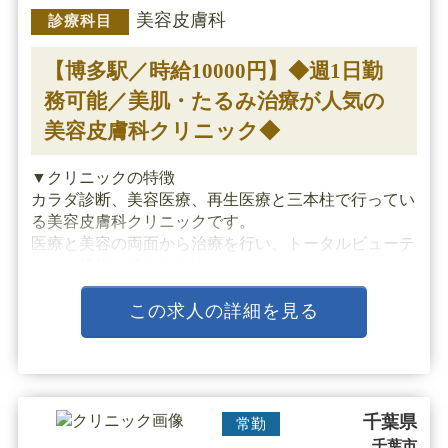
美容皮膚科
診療科目
【博多駅／時給10000円】◆週1日勤
務可能／美肌・たるみ治療が人気の
美容皮膚科クリニック◆
▼クリニックの特徴
カラダ診断、美容医療、再生医療と三本柱で行ってい
る美容皮膚科クリニックです。
医療と美容の両面から治療を行い、トータルビューテ
ィーを提供しております。
▼主な施術
この求人の詳細を見る
ハイフ、ピコレーザー、IPL、ジェントルクレンジン
グ、ピコシュア、水光注射、注入、点滴、ピーリング
▼研修制度
美容経験者募集・・・
千葉県
常勤
千葉市