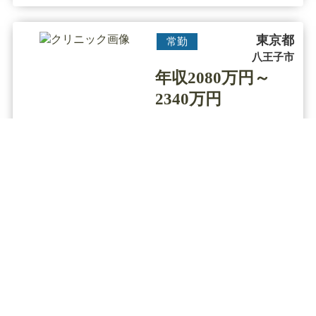
ッ・・・
東京都
常勤
八王子市
年収2080万円～
2340万円
皮膚科 / 美容皮膚科
診療科目
【八王子駅／年収2340万円】◆未経験
可能／高待遇／問診メイン／脱毛と
保険診療のクリニック
▼クリニックの特徴
全国各地に展開する医療レーザー脱毛専門の美容クリ
ニックで圧倒的な低価格や効果の高い施術が人気で
す。
痛みが少なく肌に優しい施術を特徴とし、全身脱毛を