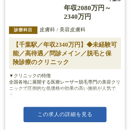
年収2080万円～
2340万円
皮膚科 / 美容皮膚科
診療科目
【千葉駅／年収2340万円】◆未経験可
能／高待遇／問診メイン／脱毛と保
険診療のクリニック
▼クリニックの特徴
全国各地に展開する医療レーザー脱毛専門の美容クリ
ニックで圧倒的な低価格や効果の高い施術が人気で
す。
痛みが少なく肌に優しい施術を特徴とし、全身脱毛を
比較的低価格で提供しています。
業界トップクラスの厚待遇でワークバランスにも最適
この求人の詳細を見る
です。
クリニック内は清潔感に溢れ落ち着いており、リラ