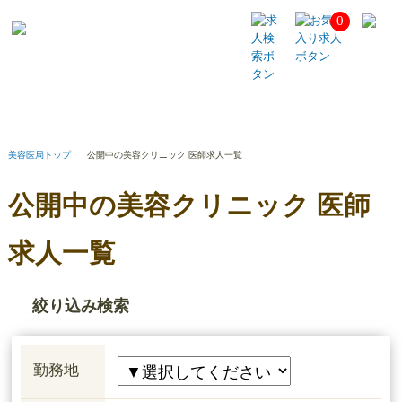
0
公
開
中
の
美
容
ク
リ
美容医局トップ
公開中の美容クリニック 医師求人一覧
ニ
ッ
公開中の美容クリニック 医師
ク
医
師
求人一覧
求
人
一
絞り込み検索
覧
勤務地