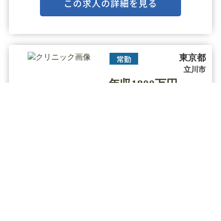
この求人の詳細を見る
アンチエイジング治療を得意としております。
院長はメディアにも出演する皮膚科出身・・・
東京都
常勤
立川市
年収1800万円～
2400万円
美容外科 / 美容皮膚科 / その他
診療科目
【立川駅／年収2400万円】◆勤務日数
応相談／経験者給与交渉可能／アカ
デミック＆研修充実／幅広い美容外
科メニューを習得できる◆
▼クリニックの特徴