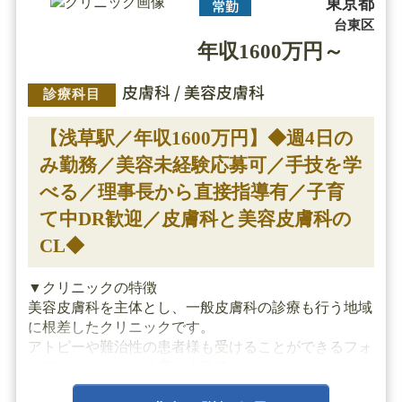
東京都
常勤
台東区
年収1600万円～
皮膚科 / 美容皮膚科
診療科目
【浅草駅／年収1600万円】◆週4日の
み勤務／美容未経験応募可／手技を学
べる／理事長から直接指導有／子育
て中DR歓迎／皮膚科と美容皮膚科の
CL◆
▼クリニックの特徴
美容皮膚科を主体とし、一般皮膚科の診療も行う地域
に根差したクリニックです。
アトピーや難治性の患者様も受けることができるフォ
トフェイシャルの治療が人気で、
他にもしみ治療や脂肪溶解注射・スレッドリフトなど