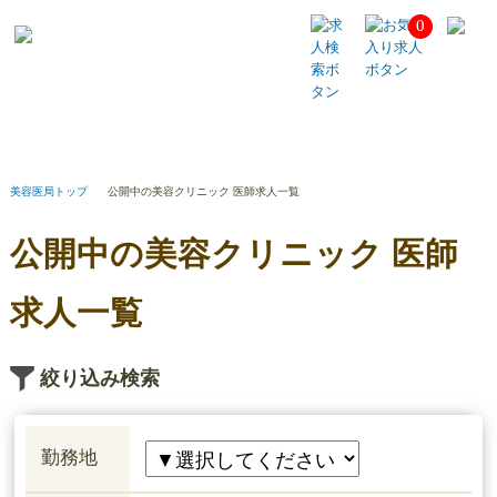
0
公
開
中
の
美
容
ク
リ
美容医局トップ
公開中の美容クリニック 医師求人一覧
ニ
ッ
公開中の美容クリニック 医師
ク
医
師
求人一覧
求
人
一
絞り込み検索
覧
勤務地