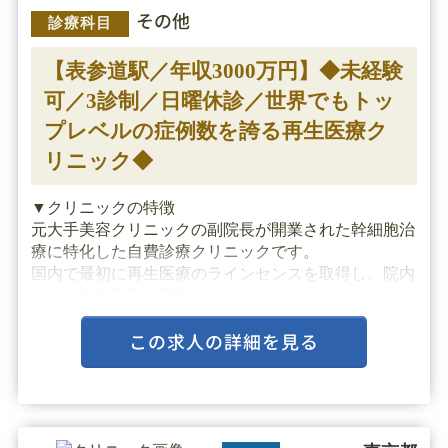
その他
診療科目
【表参道駅／年収3000万円】◆未経験
可／3診制／日曜休診／世界でもトッ
プレベルの症例数を誇る再生医療ク
リニック◆
▼クリニックの特徴
元大手美容クリニックの副院長が開業された幹細胞治
療に特化した自費診療クリニックです。
国内で最初に再生医療のラインセンスを取得し、院内
には細胞培養室も完備しております。
専門医の医師陣を揃え、学術的な知見を基に患者様対
この求人の詳細を見る
応を行っております。
入職医師には指導医が付き、独り立ちするまで
丁・・・