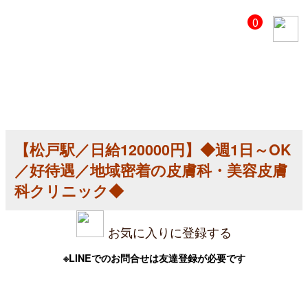
【美
0
容
ク
リ
ニ
ッ
ク
医
師
求
人】
【松戸駅／日給120000円】◆週1日～OK
【松
戸
／好待遇／地域密着の皮膚科・美容皮膚
駅
／
科クリニック◆
日
給
120000
お気に入りに登録する
円】
◆
週
※LINEでのお問合せは友達登録が必要です
1
日
～
OK
／