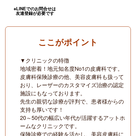
好
※LINEでのお問合せは
待
友達登録が必要です
遇
／
地
域
密
ここがポイント
着
の
皮
膚
▼クリニックの特徴
科・
地域密着！地元知名度No1の皮膚科です。
美
容
皮膚科保険診療の他、美容皮膚科も扱って
皮
膚
おり、レーザーのカスタマイズ治療の認定
科
施設にもなっております。
ク
リ
先生の親切な診療が評判で、患者様からの
ニ
支持も厚いです！
ッ
ク
20～50代の幅広い年代が活躍するアットホ
◆
ームなクリニックです。
保険診療での経験を活かし、美容皮膚科に