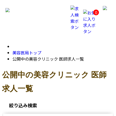
公
開
0
中
の
美
容
ク
リ
ニ
ッ
ク
美容医局トップ
医
公開中の美容クリニック 医師求人一覧
師
求
人
公開中の美容クリニック 医師
一
覧
求人一覧
絞り込み検索