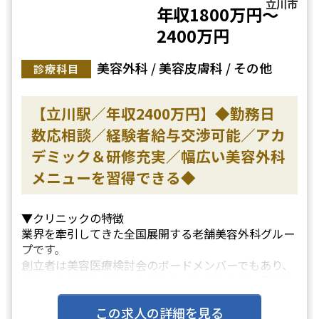
立川市
年収1800万円～
2400万円
美容外科 / 美容皮膚科 / その他
診療科目
【立川駅／年収2400万円】◆勤務日
数応相談／経験者給与交渉可能／アカ
デミック＆研修充実／幅広い美容外科
メニューを習得できる◆
▼クリニックの特徴
業界を牽引してきた全国展開する老舗美容外科グルー
プです。
創立者は美容医療検討会のボードメンバーでもあり、
学会への参加や横のつながりなども作りやすい環境で
す。
美容皮膚科などの低侵襲な施術から高侵襲なオペまで
この求人の詳細を見る