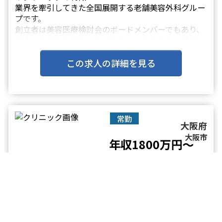
業界を牽引してきた全国展開する老舗美容外科グルー
プです。
創立者は美容医療検討会のボードメンバーでもあり、
学会への参加や横のつながりなども作りやすい環境で
す。
美容皮膚科などの低侵襲な施術から高侵襲なオペまで
この求人の詳細を見る
メニューは幅広く、口腔外科も標ぼうし骨切りまで行
うオールマイティな総合美容ク・・・
常勤
大阪府
大阪市
年収1800万円～
2400万円
美容外科 / 美容皮膚科 / その他
診療科目
【北新地駅／年収2400万円】◆勤務