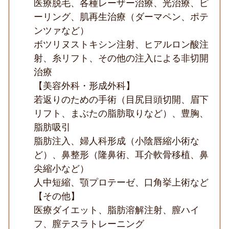
医療脱毛、各種レーザー治療、光治療、ピ
ーリング、肌再生治療（ダーマペン、ポテ
ンツァなど）
ボツリヌストキシン注射、ヒアルロン酸注
射、糸リフト、その他の注入による非切開
治療
【美容外科・形成外科】
若返りのための手術（目尻目頭切開、眉下
リフト、まぶたの脂肪取りなど）、豊胸、
脂肪吸引
脂肪注入、婦人科形成（小陰唇縮小術な
ど）、鼻整形（隆鼻術、耳介軟骨移植、鼻
尖縮小など）
人中短縮、顎プロテーゼ、口角挙上術など
【その他】
医療ダイエット、脂肪溶解注射、膣ハイ
フ、膣テスラトレーニング