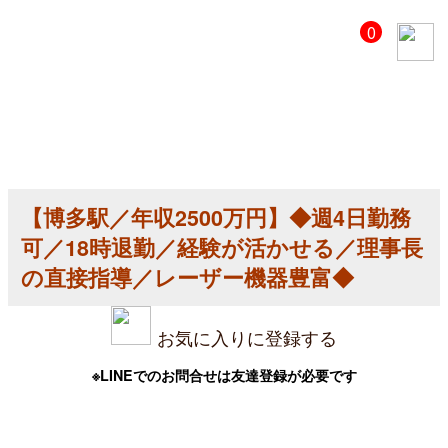
【美
0
容
ク
リ
ニ
ッ
ク
医
師
求
人】
【博多駅／年収2500万円】◆週4日勤務
【博
多
可／18時退勤／経験が活かせる／理事長
駅
／
の直接指導／レーザー機器豊富◆
年
収
2500
お気に入りに登録する
万
円】
◆
※LINEでのお問合せは友達登録が必要です
週
4
日
勤