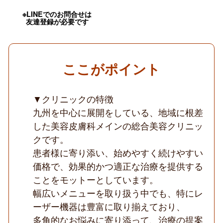
務
可
※LINEでのお問合せは
／
友達登録が必要です
18
時
退
勤
／
ここがポイント
経
験
が
活
▼クリニックの特徴
か
九州を中心に展開をしている、地域に根差
せ
る
した美容皮膚科メインの総合美容クリニッ
／
理
クです。
事
患者様に寄り添い、始めやすく続けやすい
長
の
価格で、効果的かつ適正な治療を提供する
直
ことをモットーとしています。
接
指
幅広いメニューを取り扱う中でも、特にレ
導
／
ーザー機器は豊富に取り揃えており、
レ
多角的なお悩みに寄り添って、治療の提案
ー