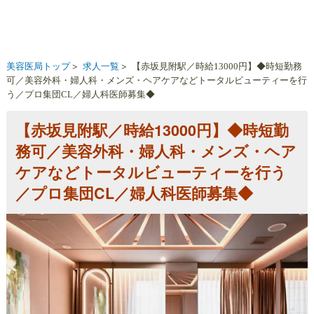
時
短
勤
務
美容医局トップ
求人一覧
【赤坂見附駅／時給13000円】◆時短勤務
可
可／美容外科・婦人科・メンズ・ヘアケアなどトータルビューティーを行
／
う／プロ集団CL／婦人科医師募集◆
美
容
外
【赤坂見附駅／時給13000円】◆時短勤
科・
務可／美容外科・婦人科・メンズ・ヘア
婦
人
ケアなどトータルビューティーを行う
科・
／プロ集団CL／婦人科医師募集◆
メ
ン
ズ・
ヘ
ア
ケ
ア
な
ど