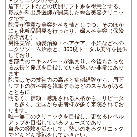
眉下リフトなどの切開リフト系を得意とする、
医
形成外科出身医師が開業した総合美容クリニッ
師
クです。
募
院長が得意な美容外科を軸としつつ、そのほか
集
にも化粧品開発を行ったり、婦人科美容（保険
◆
診療含む）、
男性美容、頭髪治療・ヘアケア、不妊などへの
エクソソーム治療と、360度トータル美容を提供
しており、
各部門のエキスパートが集まり、今後もさらな
る成長と発展を目指している勢いが非常にあり
ます。
院長はその技術力の高さと症例経験から、眉下
リフトの教科書を執筆するほどのスキルがある
とともに、
明るく、信頼・感謝される人格から、リピータ
ーも多く、全国から患者様が多く来院されてお
ります。
唯一無二のクリニックを目指し、更なるレベル
アップを目指しているフェーズであり、
自身の経験を活かして、勢いのあるクリニック
でどんどん挑戦をしていきたい、