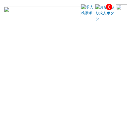
0
【美
容
ク
リ
ニ
ッ
ク
医
師
求
人】
【赤
坂
見
附
駅
／
時
給
13000
円】
◆