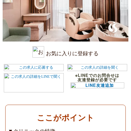
ト
ー
タ
ル
ビ
ュ
ー
テ
ィ
お気に入りに登録する
ー
を
行
う
※LINEでのお問合せは
／
友達登録が必要です
プ
ロ
集
団
CL
／
ここがポイント
婦
人
▼クリニックの特徴
科