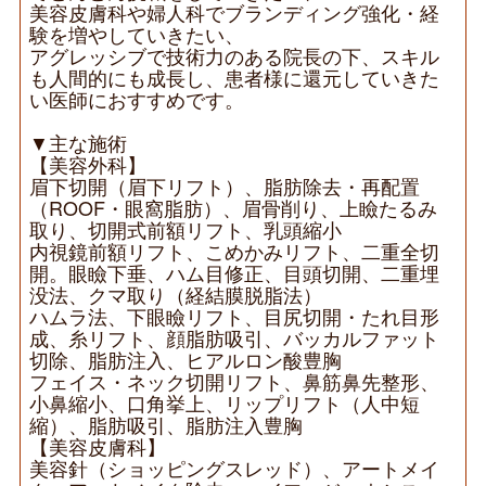
美容皮膚科や婦人科でブランディング強化・経
験を増やしていきたい、
アグレッシブで技術力のある院長の下、スキル
も人間的にも成長し、患者様に還元していきた
い医師におすすめです。
▼主な施術
【美容外科】
眉下切開（眉下リフト）、脂肪除去・再配置
（ROOF・眼窩脂肪）、眉骨削り、上瞼たるみ
取り、切開式前額リフト、乳頭縮小
内視鏡前額リフト、こめかみリフト、二重全切
開。眼瞼下垂、ハム目修正、目頭切開、二重埋
没法、クマ取り（経結膜脱脂法）
ハムラ法、下眼瞼リフト、目尻切開・たれ目形
成、糸リフト、顔脂肪吸引、バッカルファット
切除、脂肪注入、ヒアルロン酸豊胸
フェイス・ネック切開リフト、鼻筋鼻先整形、
小鼻縮小、口角挙上、リップリフト（人中短
縮）、脂肪吸引、脂肪注入豊胸
【美容皮膚科】
美容針（ショッピングスレッド）、アートメイ