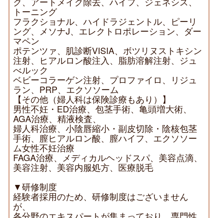
ク、アートメイク除去、ハイフ、ジェネシス、
トーニング
フラクショナル、ハイドラジェントル、ピーリ
ング、メソナJ、エレクトロポレーション、ダー
マペン
ポテンツァ、肌診断VISIA、ボツリヌストキシン
注射、ヒアルロン酸注入、脂肪溶解注射、ジュ
べルック
ベビーコラーゲン注射、プロファイロ、リジュ
ラン、PRP、エクソソーム
【その他（婦人科は保険診療もあり）】
男性不妊・ED治療、包茎手術、亀頭増大術、
AGA治療、精液検査、
婦人科治療、小陰唇縮小・副皮切除・陰核包茎
手術、膣ヒアルロン酸、膣ハイフ、エクソソー
ム女性不妊治療
FAGA治療、メディカルヘッドスパ、美容点滴、
美容注射、美容内服処方、医療脱毛
▼研修制度
経験者採用のため、研修制度はございません
が、
各分野のエキスパートが集まっており、専門性