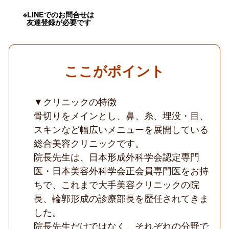
募
集
※LINEでのお問合せは
／
友達登録が必要です
週
1
日
OK
／
ここがポイント
勤
務
曜
日
▼クリニックの特徴
選
骨切りをメインとし、鼻、糸、埋没・目、
択
可
スキンなど幅広いメニューを展開している
／
高
総合美容クリニックです。
侵
院長先生は、日本形成外科学会認定専門
襲
施
医・日本美容外科学会正会員専門医をお持
術
ちで、これまで大手美容クリニックの院
メ
イ
長、輪郭形成の診療部長を歴任されてきま
ン
の
した。
ク
院長先生だけではなく、それぞれの分野で
リ