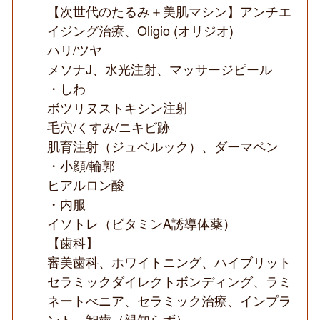
【次世代のたるみ＋美肌マシン】アンチエ
イジング治療、Oligio (オリジオ)
ハリ/ツヤ
メソナJ、水光注射、マッサージピール
・しわ
ボツリヌストキシン注射
毛穴/くすみ/ニキビ跡
肌育注射（ジュベルック）、ダーマペン
・小顔/輪郭
ヒアルロン酸
・内服
イソトレ（ビタミンA誘導体薬）
【歯科】
審美歯科、ホワイトニング、ハイブリット
セラミックダイレクトボンディング、ラミ
ネートべニア、セラミック治療、インプラ
ント、智歯（親知らず）