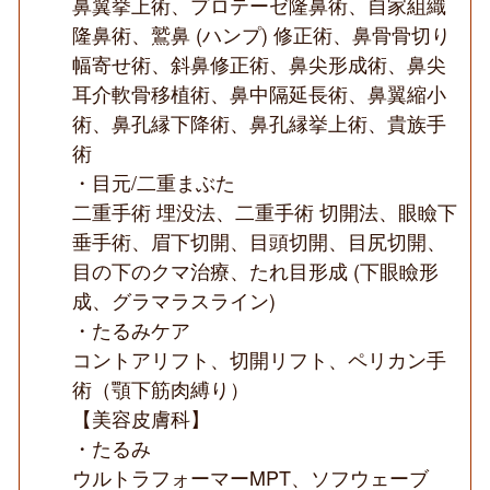
鼻翼挙上術、プロテーゼ隆鼻術、自家組織
隆鼻術、鷲鼻 (ハンプ) 修正術、鼻骨骨切り
幅寄せ術、斜鼻修正術、鼻尖形成術、鼻尖
耳介軟骨移植術、鼻中隔延長術、鼻翼縮小
術、鼻孔縁下降術、鼻孔縁挙上術、貴族手
術
・目元/二重まぶた
二重手術 埋没法、二重手術 切開法、眼瞼下
垂手術、眉下切開、目頭切開、目尻切開、
目の下のクマ治療、たれ目形成 (下眼瞼形
成、グラマラスライン)
・たるみケア
コントアリフト、切開リフト、ペリカン手
術（顎下筋肉縛り）
【美容皮膚科】
・たるみ
ウルトラフォーマーMPT、ソフウェーブ