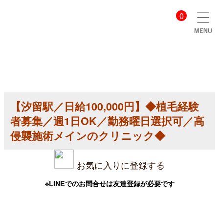
【美
0
容
ク
リ
ニ
ッ
ク
医
師
求
人】
【汐留駅／日給100,000円】◆植毛経験
【汐
留
者募集／週1日OK／勤務曜日選択可／高
駅
／
侵襲施術メインのクリニック◆
日
給
100,000
お気に入りに登録する
円】
◆
植
※LINEでのお問合せは友達登録が必要です
毛
経
験
者