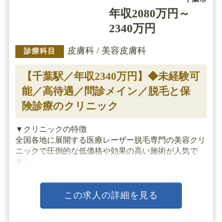
年収2080万円～
2340万円
皮膚科 / 美容皮膚科
診療科目
【千葉駅／年収2340万円】◆未経験可
能／高待遇／問診メイン／脱毛と保
険診療のクリニック
▼クリニックの特徴
全国各地に展開する医療レーザー脱毛専門の美容クリ
ニックで圧倒的な低価格や効果の高い施術が人気で
す。
痛みが少なく肌に優しい施術を特徴とし、全身脱毛を
比較的低価格で提供しています。
業界トップクラスの厚待遇でワークバランスにも最適
この求人の詳細を見る
です。
クリニック内は清潔感に溢れ落ち着いており、リラ