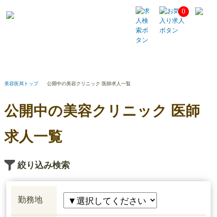
0
公
開
中
の
美
容
ク
リ
美容医局トップ
公開中の美容クリニック 医師求人一覧
ニ
ッ
公開中の美容クリニック 医師
ク
医
師
求人一覧
求
人
一
絞り込み検索
覧
勤務地