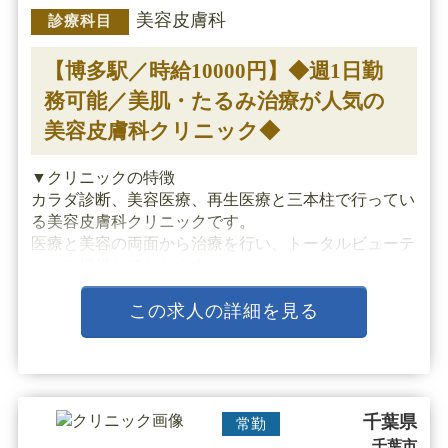
美容皮膚科
診療科目
【博多駅／時給10000円】◆週1日勤
務可能／美肌・たるみ治療が人気の
美容皮膚科クリニック◆
▼クリニックの特徴
カラダ診断、美容医療、再生医療と三本柱で行ってい
る美容皮膚科クリニックです。
医療と美容の両面から治療を行い、トータルビューテ
ィーを提供しております。
▼主な施術
この求人の詳細を見る
ハイフ、ピコレーザー、IPL、ジェントルクレンジン
グ、ピコシュア、水光注射、注入、点滴、ピーリング
▼研修制度
美容経験者募集・・・
千葉県
常勤
千葉市