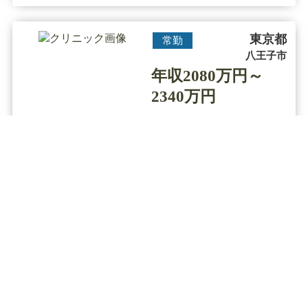
ッ・・・
東京都
常勤
八王子市
年収2080万円～
2340万円
皮膚科 / 美容皮膚科
診療科目
【八王子駅／年収2340万円】◆未経験
可能／高待遇／問診メイン／脱毛と
保険診療のクリニック
▼クリニックの特徴
全国各地に展開する医療レーザー脱毛専門の美容クリ
ニックで圧倒的な低価格や効果の高い施術が人気で
す。
痛みが少なく肌に優しい施術を特徴とし、全身脱毛を