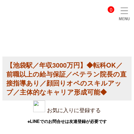
【美
0
容
ク
リ
ニ
ッ
ク
医
師
求
人】
【池袋駅／年収3000万円】◆転科OK／
【池
袋
前職以上の給与保証／ベテラン院長の直
駅
／
接指導あり／顔回りオペのスキルアッ
年
プ／主体的なキャリア形成可能◆
収
3000
万
円】
お気に入りに登録する
◆
転
科
※LINEでのお問合せは友達登録が必要です
OK
／