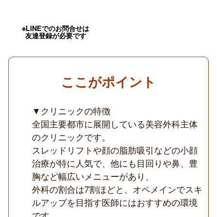
前
職
以
上
※LINEでのお問合せは
の
友達登録が必要です
給
与
保
証
／
ここがポイント
ベ
テ
ラ
▼クリニックの特徴
ン
院
全国主要都市に展開している美容外科主体
長
の
のクリニックです。
直
スレッドリフトや顔の脂肪吸引などの小顔
接
指
治療が特に人気で、他にも目回りや鼻、豊
導
胸など幅広いメニューがあり、
あ
り
外科の割合は7割ほどと、オペメインでスキ
／
顔
ルアップを目指す医師にはおすすめの環境
回
です。
り