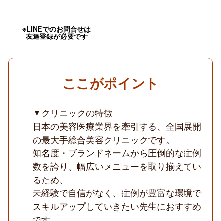
修
医・
転
科
※LINEでのお問合せは
友達登録が必要です
OK
／
業
界
ト
ッ
ここがポイント
プ
の
症
▼クリニックの特徴
例
数
日本の美容医療業界を牽引する、全国展開
／
研
の最大手総合美容クリニックです。
修
知名度・ブランドネームから圧倒的な症例
体
制
数を誇り、幅広いメニューを取り揃えてい
充
るため、
実
／
未経験で自信がなく、症例が豊富な環境で
多
彩
スキルアップしていきたい先生におすすめ
な
です。
キ