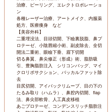
治療、ピーリング、エレクトロポレーショ
ン
各種レーザー治療、アートメイク、内服薬
処方、医療痩身 など
【美容外科】
二重埋没法、目頭切開、下瞼裏脱脂、鼻プ
ロテーゼ、小陰唇縮小術、副皮除去、全切
開法二重術、眼瞼下垂、眉下切開
切る鼻翼、鼻尖修正（形成）術、脂肪吸
引、豊胸脂肪注入 シリコンバッグ、マイ
クロリポサクション、バッカルファット除
去
目尻切開、アイバックリムーブ、目の下の
たるみ取り（ハムラ）、鼻腔内切開、flap
法、鼻尖部軟骨、人工真皮移植
あごプロテーゼ、コンデンスリッチ脂肪注