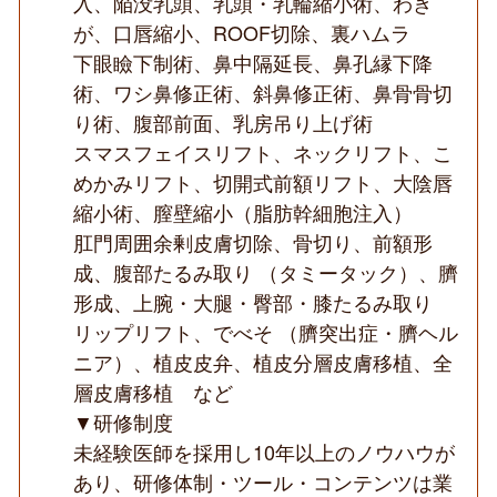
入、陥没乳頭、乳頭・乳輪縮小術、わき
が、口唇縮小、ROOF切除、裏ハムラ
下眼瞼下制術、鼻中隔延長、鼻孔縁下降
術、ワシ鼻修正術、斜鼻修正術、鼻骨骨切
り術、腹部前面、乳房吊り上げ術
スマスフェイスリフト、ネックリフト、こ
めかみリフト、切開式前額リフト、大陰唇
縮小術、膣壁縮小（脂肪幹細胞注入）
肛門周囲余剰皮膚切除、骨切り、前額形
成、腹部たるみ取り （タミータック）、臍
形成、上腕・大腿・臀部・膝たるみ取り
リップリフト、でべそ （臍突出症・臍ヘル
ニア）、植皮皮弁、植皮分層皮膚移植、全
層皮膚移植 など
▼研修制度
未経験医師を採用し10年以上のノウハウが
あり、研修体制・ツール・コンテンツは業