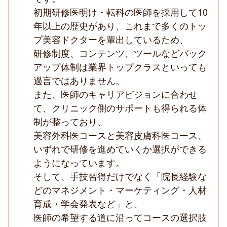
ャ
初期研修医明け・転科の医師を採用して10
リ
年以上の歴史があり、これまで多くのトッ
ア
パ
プ美容ドクターを輩出しているため、
ス
／
研修制度、コンテンツ、ツールなどバック
経
アップ体制は業界トップクラスといっても
営
基
過言ではありません。
盤
また、医師のキャリアビジョンに合わせ
安
定
て、クリニック側のサポートも得られる体
◆
制が整っており、
美容外科医コースと美容皮膚科医コース、
いずれで研修を進めていくか選択ができる
ようになっています。
そして、手技習得だけでなく「院長経験な
どのマネジメント・マーケティング・人材
育成・学会発表など」と、
医師の希望する道に沿ってコースの選択肢