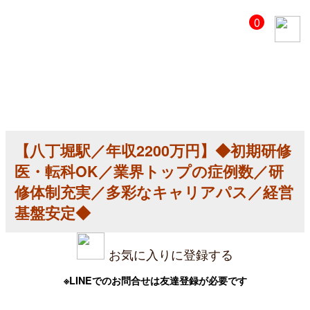
【美
0
容
ク
リ
ニ
ッ
ク
医
師
求
人】
【八丁堀駅／年収2200万円】◆初期研修
【八
丁
医・転科OK／業界トップの症例数／研
堀
駅
修体制充実／多彩なキャリアパス／経営
／
基盤安定◆
年
収
2200
万
お気に入りに登録する
円】
◆
初
※LINEでのお問合せは友達登録が必要です
期
研